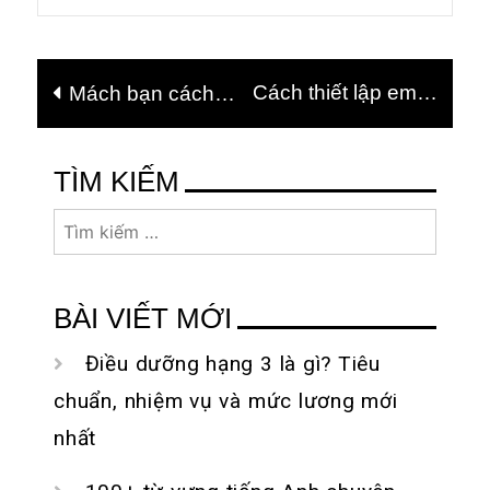
Điều
Cách thiết lập email
Mách bạn cách
hướng
trên máy tính bảng
phát Wi-Fi từ máy
bài
tính bảng đơn giản
chi tiết từ A đến Z
viết
TÌM KIẾM
nhất
Tìm
kiếm
cho:
BÀI VIẾT MỚI
Điều dưỡng hạng 3 là gì? Tiêu
chuẩn, nhiệm vụ và mức lương mới
nhất