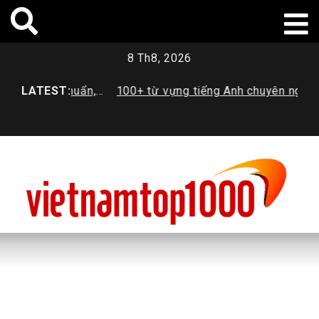
Skip
to
content
8 Th8, 2026
? Tiêu chuẩn,
LATEST:
100+ từ vựng tiếng Anh chuyên ngành
H
mới nhất
Dược sinh viên cần trang bị
t