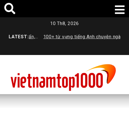
Skip
to
content
10 Th8, 2026
Tiêu chuẩn,
LATEST:
100+ từ vựng tiếng Anh chuyên ngành
Học
i nhất
Dược sinh viên cần trang bị
trư