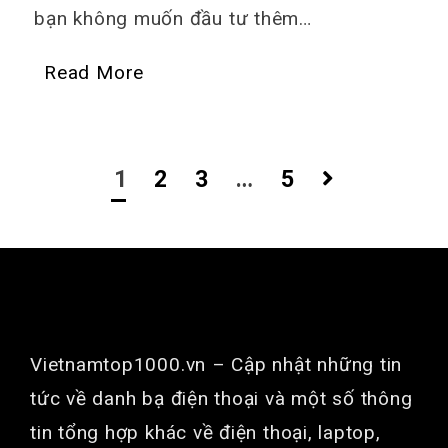
bạn không muốn đầu tư thêm…
Read More
Phân
1
2
3
…
5
trang
bài
viết
GIỚI THIỆU
Vietnamtop1000.vn
– Cập nhật những tin
tức về danh bạ điện thoại và một số thông
tin tổng hợp khác về điện thoại, laptop,