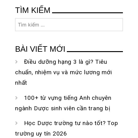
bảng khỏi virus xâm
thiết trên máy tính
viết
TÌM KIẾM
bảng nhanh nhất
nhập
Tìm
kiếm
cho:
BÀI VIẾT MỚI
Điều dưỡng hạng 3 là gì? Tiêu
chuẩn, nhiệm vụ và mức lương mới
nhất
100+ từ vựng tiếng Anh chuyên
ngành Dược sinh viên cần trang bị
Học Dược trường tư nào tốt? Top
trường uy tín 2026