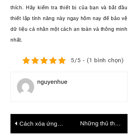
thích. Hãy kiểm tra thiết bị của bạn và bắt đầu
thiết lập tính năng này ngay hôm nay để bảo vệ
dữ liệu cá nhân một cách an toàn và thông minh
nhất.
5/5 - (1 bình chọn)
nguyenhue
Điều
Những thủ thuật
Cách xóa ứng
hướng
bảo vệ máy tính
dụng không cần
bài