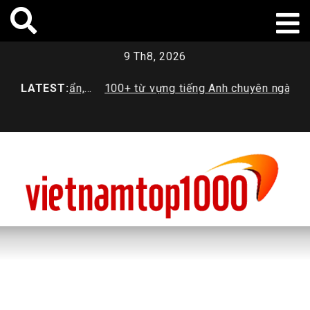
Skip
to
content
9 Th8, 2026
? Tiêu chuẩn,
LATEST:
100+ từ vựng tiếng Anh chuyên ngành
H
mới nhất
Dược sinh viên cần trang bị
t