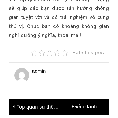
sẽ giúp các bạn được tận hưởng không
gian tuyệt vời và có trải nghiệm vô cùng
thú vị. Chúc bạn có khoảng không gian
nghỉ dưỡng ý nghĩa, thoải mái!
Rate this post
admin
Điều
Điểm danh top
Top quân sự thế
hướng
khách sạn Đà Lạt
giới mạnh nhất
bài