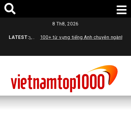
Skip
to
content
8 Th8, 2026
iêu chuẩn,
LATEST:
100+ từ vựng tiếng Anh chuyên ngành
Học 
 nhất
Dược sinh viên cần trang bị
trườ