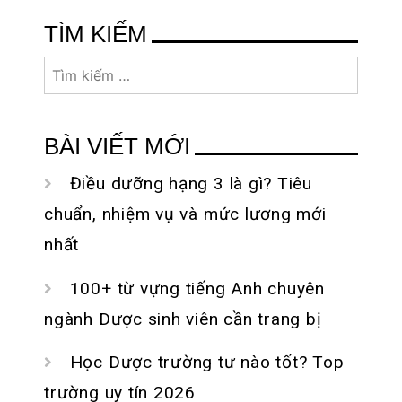
view xịn xò, tha hồ
thuộc về nước nào?
viết
TÌM KIẾM
sống ảo
Tìm
kiếm
cho:
BÀI VIẾT MỚI
Điều dưỡng hạng 3 là gì? Tiêu
chuẩn, nhiệm vụ và mức lương mới
nhất
100+ từ vựng tiếng Anh chuyên
ngành Dược sinh viên cần trang bị
Học Dược trường tư nào tốt? Top
trường uy tín 2026