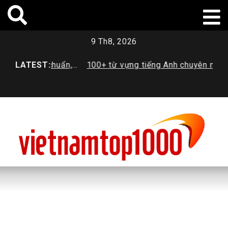
Skip
to
content
9 Th8, 2026
ì? Tiêu chuẩn,
LATEST:
100+ từ vựng tiếng Anh chuyên ngành
g mới nhất
Dược sinh viên cần trang bị