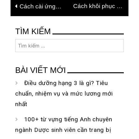
Cách khôi phục dữ
Cách cài ứng
hướng
liệu đã xóa trên máy
dụng ngoài cho
bài
tính bảng đơn giản
máy tính bảng
viết
TÌM KIẾM
Android đơn giản
nhất
Tìm
nhất
kiếm
cho:
BÀI VIẾT MỚI
Điều dưỡng hạng 3 là gì? Tiêu
chuẩn, nhiệm vụ và mức lương mới
nhất
100+ từ vựng tiếng Anh chuyên
ngành Dược sinh viên cần trang bị