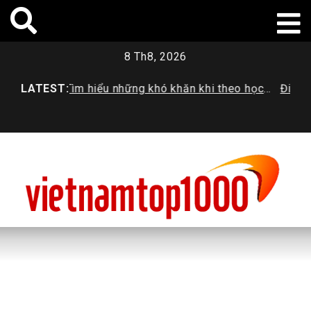
Skip
to
content
8 Th8, 2026
op
LATEST:
Tìm hiểu những khó khăn khi theo học
Điều dưỡn
ngành Dược
nhiệm vụ