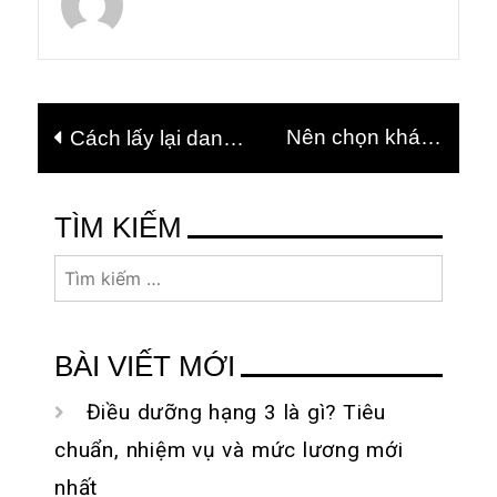
Điều
Nên chọn khách
Cách lấy lại danh
hướng
sạn gần biển hay ở
bạ trên iPhone bị
bài
trung tâm thành phố
mất đơn giản
viết
TÌM KIẾM
Đà Nẵng?
Tìm
kiếm
cho:
BÀI VIẾT MỚI
Điều dưỡng hạng 3 là gì? Tiêu
chuẩn, nhiệm vụ và mức lương mới
nhất