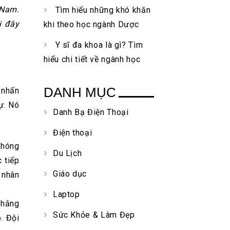
 Nam.
Tìm hiểu những khó khăn
i đây
khi theo học ngành Dược
Y sĩ đa khoa là gì? Tìm
hiểu chi tiết về ngành học
DANH MỤC
 nhấn
ự. Nó
Danh Bạ Điện Thoại
Điện thoại
phóng
Du Lịch
 tiếp
Giáo dục
 nhân
Laptop
Thắng
Sức Khỏe & Làm Đẹp
. Đội