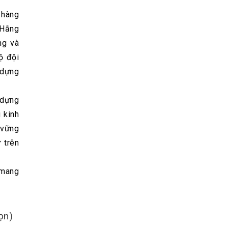
 hàng
 Hằng
ng và
ộ đội
 dựng
 dựng
 kinh
 vững
 trên
 mang
ọn)