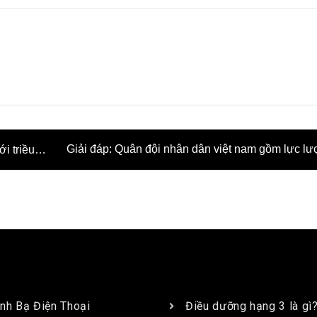
Giải đáp: Quân đội nhân dân việt nam gồm lực l
i triều
nà
UYÊN MỤC
BÀI VIẾT MỚI
nh Bạ Điện Thoại
Điều dưỡng hạng 3 là gì