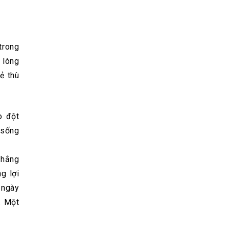
trong
 lòng
ẻ thù
o đột
 sống
thắng
g lợi
 ngày
. Một
.