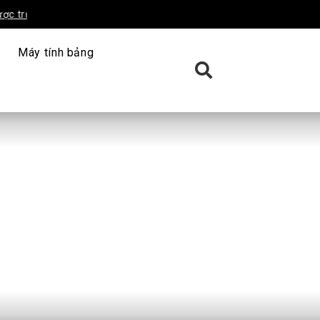
ờng tư nào tốt? Top trường uy
Tìm hiểu những khó khăn khi the
ngành Dược
Máy tính bảng