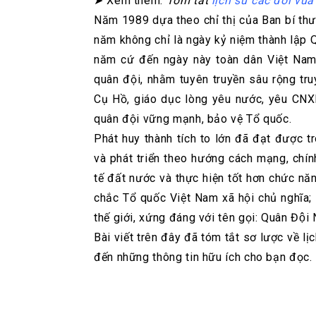
➤ Xem thêm:
Tóm tắt
lịch sử các đời vua
Năm 1989 dựa theo chỉ thị của Ban bí th
năm không chỉ là ngày kỷ niệm thành lập 
năm cứ đến ngày này toàn dân Việt Nam
quân đội, nhằm tuyên truyền sâu rộng tr
Cụ Hồ, giáo dục lòng yêu nước, yêu CNX
quân đội vững mạnh, bảo vệ Tổ quốc.
Phát huy thành tích to lớn đã đạt được 
và phát triển theo hướng cách mạng, chín
tế đất nước và thực hiện tốt hơn chức n
chắc Tổ quốc Việt Nam xã hội chủ nghĩa; 
thế giới, xứng đáng với tên gọi: Quân Độ
Bài viết trên đây đã tóm tắt sơ lược về l
đến những thông tin hữu ích cho bạn đọc.