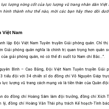
 lực lượng nòng cốt của lực lượng vũ trang nhân dân Việt
m hình thành như thế nào, mời các bạn hãy theo dõi dướ
n Việt Nam
ành lập Đội Việt Nam Tuyên truyền Giải phóng quân. Chỉ thị
n Giải phóng quân nghĩa là chính trị quan trọng hơn quân s
m của giải phóng quân, nó có thể đi suốt từ Nam chí Bắc…”.
guyên Bình – Cao Bằng, Đội Việt Nam Tuyên truyền Giải 
 3 tiểu đội với 34 chiến sĩ do đồng chí Võ Nguyên Giáp trực
ủa lực lượng vũ trang cách mạng và là tiền thân của Quân đội
uân do đồng chí Hoàng Sâm làm đội trưởng, đồng chí Xích 
ản lý, đồng chí Hoàng Văn Thái phụ trách Kế hoạch-Tình báo