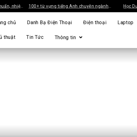
 nhiệm
100+ từ vựng tiếng Anh chuyên ngành
Học Dược trư
Dược sinh viên cần trang bị
tín 2026
ang chủ
Danh Bạ Điện Thoại
Điện thoại
Laptop
ủ thuật
Tin Tức
Thông tin