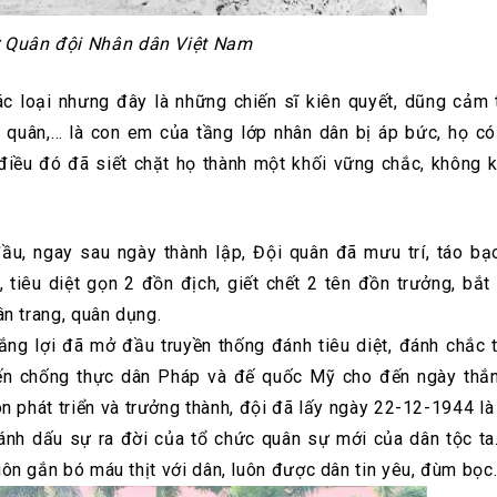
ử Quân đội Nhân dân Việt Nam
ác loại nhưng đây là những chiến sĩ kiên quyết, dũng cảm 
 quân,… là con em của tầng lớp nhân dân bị áp bức, họ có
điều đó đã siết chặt họ thành một khối vững chắc, không k
đầu, ngay sau ngày thành lập, Đội quân đã mưu trí, táo bạ
tiêu diệt gọn 2 đồn địch, giết chết 2 tên đồn trưởng, bắt
ân trang, quân dụng.
ắng lợi đã mở đầu truyền thống đánh tiêu diệt, đánh chắc 
iến chống thực dân Pháp và đế quốc Mỹ cho đến ngày thắn
ôn phát triển và trưởng thành, đội đã lấy ngày 22-12-1944 là
ánh dấu sự ra đời của tổ chức quân sự mới của dân tộc ta
uôn gắn bó máu thịt với dân, luôn được dân tin yêu, đùm bọc