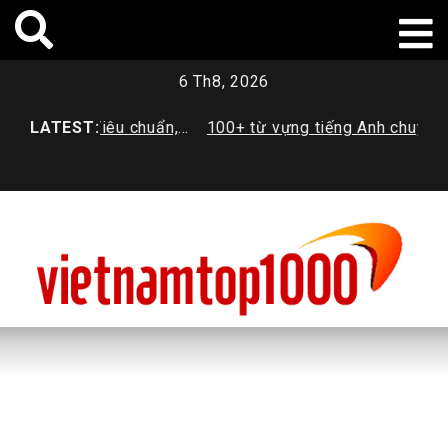
Skip
to
content
6 Th8, 2026
g 3 là gì? Tiêu chuẩn,
LATEST:
100+ từ vựng tiếng Anh chuyên 
ức lương mới nhất
Dược sinh viên cần trang bị