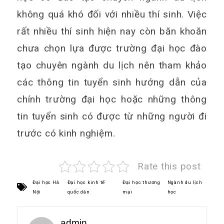
không quá khó đối với nhiều thí sinh. Việc
rất nhiều thí sinh hiện nay còn băn khoăn
chưa chọn lựa được trường đại học đào
tạo chuyên ngành du lịch nên tham khảo
các thông tin tuyển sinh hướng dẫn của
chính trường đại học hoặc những thông
tin tuyển sinh có được từ những người đi
trước có kinh nghiệm.
Rate this post
Đại học Hà
Đại học kinh tế
Đại học thương
Ngành du lịch
Nội
quốc dân
mại
học
admin