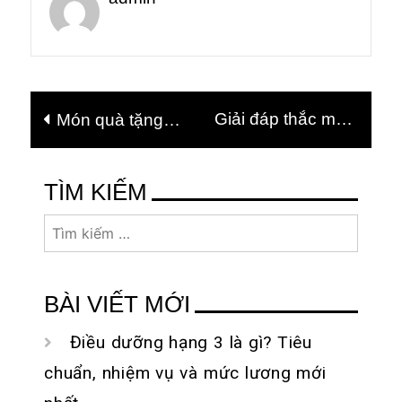
Điều
Giải đáp thắc mắc:
Món quà tặng
hướng
Du học Hàn Quốc
nhân ngày Doanh
bài
nhân Việt Nam
có tốt không?
viết
TÌM KIẾM
Tìm
kiếm
cho:
BÀI VIẾT MỚI
Điều dưỡng hạng 3 là gì? Tiêu
chuẩn, nhiệm vụ và mức lương mới