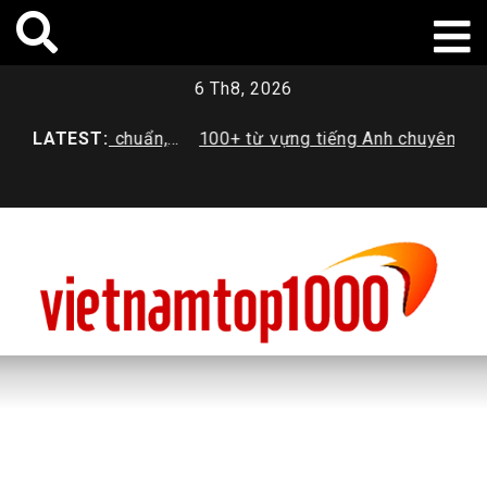
Skip
to
content
6 Th8, 2026
à gì? Tiêu chuẩn,
LATEST:
100+ từ vựng tiếng Anh chuyên ngành
ơng mới nhất
Dược sinh viên cần trang bị