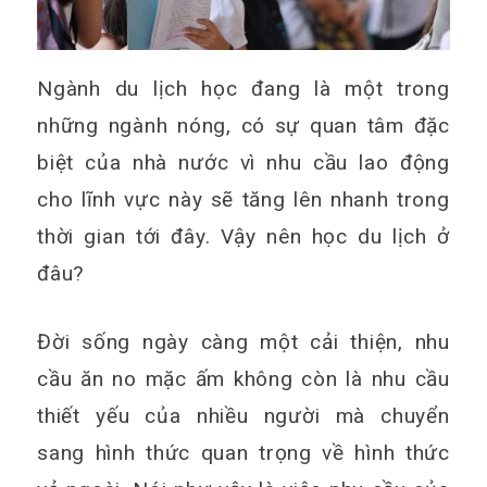
Ngành du lịch học đang là một trong
những ngành nóng, có sự quan tâm đặc
biệt của nhà nước vì nhu cầu lao động
cho lĩnh vực này sẽ tăng lên nhanh trong
thời gian tới đây. Vậy nên học du lịch ở
đâu?
Đời sống ngày càng một cải thiện, nhu
cầu ăn no mặc ấm không còn là nhu cầu
thiết yếu của nhiều người mà chuyển
sang hình thức quan trọng về hình thức