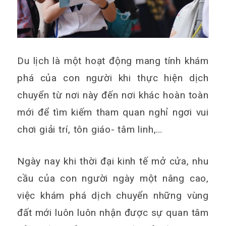
Du lịch là một hoạt động mang tính khám
phá của con người khi thực hiện dịch
chuyển từ nơi này đến nơi khác hoàn toàn
mới để tìm kiếm tham quan nghỉ ngơi vui
chơi giải trí, tôn giáo- tâm linh,…
Ngày nay khi thời đại kinh tế mở cửa, nhu
cầu của con người ngày một nâng cao,
việc khám phá dịch chuyển những vùng
đất mới luôn luôn nhận được sự quan tâm