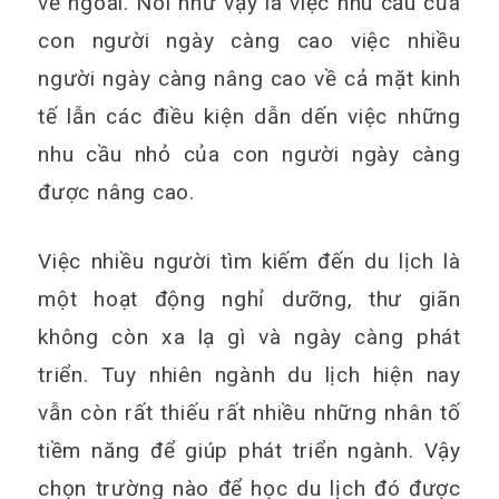
vẻ ngoài. Nói như vậy là việc nhu cầu của
con người ngày càng cao việc nhiều
người ngày càng nâng cao về cả mặt kinh
tế lẫn các điều kiện dẫn dến việc những
nhu cầu nhỏ của con người ngày càng
được nâng cao.
Việc nhiều người tìm kiếm đến du lịch là
một hoạt động nghỉ dưỡng, thư giãn
không còn xa lạ gì và ngày càng phát
triển. Tuy nhiên ngành du lịch hiện nay
vẫn còn rất thiếu rất nhiều những nhân tố
tiềm năng để giúp phát triển ngành. Vậy
chọn trường nào để học du lịch đó được