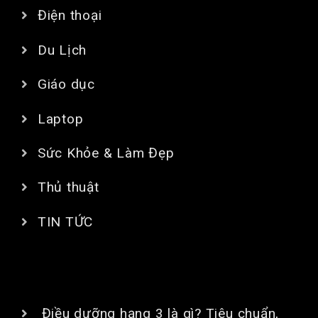
Điện thoại
Du Lịch
Giáo dục
Laptop
Sức Khỏe & Làm Đẹp
Thủ thuật
TIN TỨC
BÀI VIẾT MỚI
Điều dưỡng hạng 3 là gì? Tiêu chuẩn,