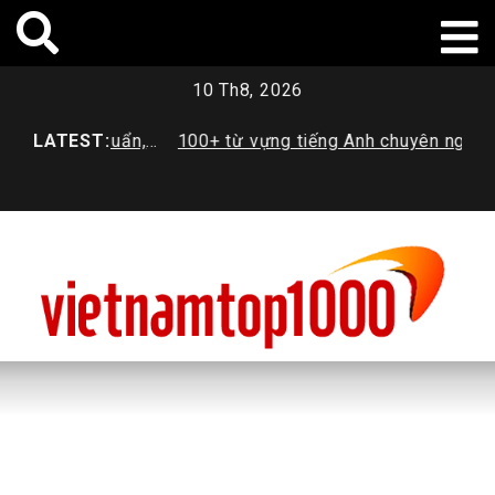
Skip
to
content
10 Th8, 2026
gì? Tiêu chuẩn,
LATEST:
100+ từ vựng tiếng Anh chuyên ngành
g mới nhất
Dược sinh viên cần trang bị