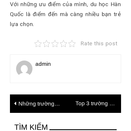
Với những ưu điểm của mình, du học Hàn
Quốc là điểm đến mà càng nhiều bạn trẻ
lựa chọn.
Rate this post
admin
Điều
Top 3 trường đại
Những trường
hướng
học đứng đầu về
tuyển sinh ngành
bài
đào tạo công nghệ
du lịch học
viết
TÌM KIẾM