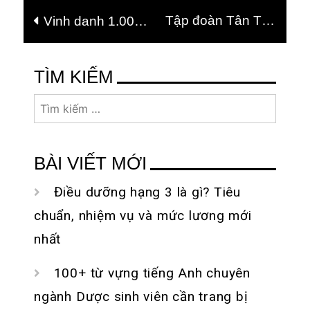
Điều
Tập đoàn Tân Tạo
Vinh danh 1.000
hướng
nằm trong TOP 200
DN nộp thuế thu
bài
DN tư nhân đóng
nhập lớn nhất VN
viết
TÌM KIẾM
thuế thu nhập lớn
Tìm
nhất năm 2011
kiếm
cho:
BÀI VIẾT MỚI
Điều dưỡng hạng 3 là gì? Tiêu
chuẩn, nhiệm vụ và mức lương mới
nhất
100+ từ vựng tiếng Anh chuyên
ngành Dược sinh viên cần trang bị