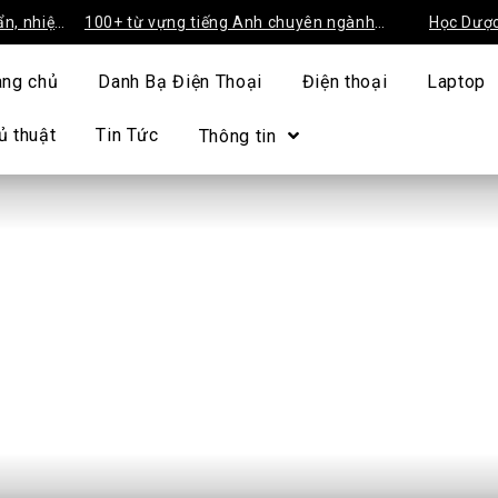
m
100+ từ vựng tiếng Anh chuyên ngành
Học Dược trường 
Dược sinh viên cần trang bị
tín 2026
ang chủ
Danh Bạ Điện Thoại
Điện thoại
Laptop
ủ thuật
Tin Tức
Thông tin