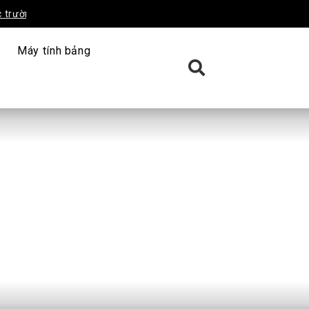
tư nào tốt? Top trường uy
Tìm hiểu những khó khăn khi theo họ
ngành Dược
Máy tính bảng