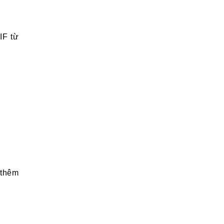
IF từ
 thêm