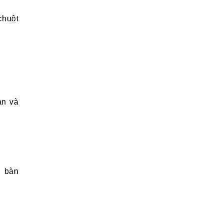
chuột
ản và
g bàn