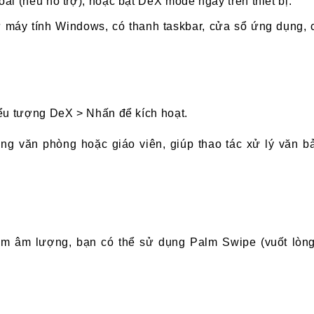
i (nếu hỗ trợ), hoặc bật DeX mode ngay trên thiết bị.
 máy tính Windows, có thanh taskbar, cửa sổ ứng dụng, 
ểu tượng DeX > Nhấn để kích hoạt.
ng văn phòng hoặc giáo viên, giúp thao tác xử lý văn b
m âm lượng, bạn có thể sử dụng Palm Swipe (vuốt lòn