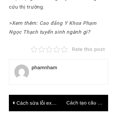
cứu thị trường.
>Xem thêm:
Cao đẳng Y Khoa Phạm
Ngọc Thạch
tuyển sinh ngành gì?
Rate this post
phamnham
Điều
Cách tạo câu hỏi
Cách sửa lỗi excel
hướng
trắc nghiệm trên
không nhảy công
bài