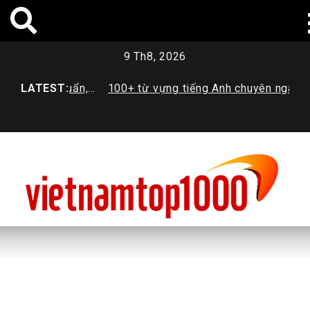
Skip
to
content
9 Th8, 2026
? Tiêu chuẩn,
LATEST:
100+ từ vựng tiếng Anh chuyên ngành
H
mới nhất
Dược sinh viên cần trang bị
t