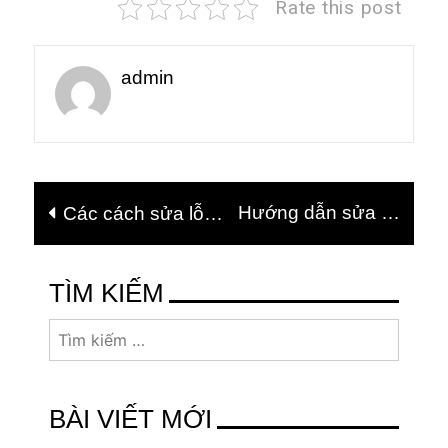
Rate this post
admin
Điều
Hướng dẫn sửa lỗi
Các cách sửa lỗi
hướng
dính chữ trong
font chữ trên
bài
Facebook
Word đơn giản
viết
TÌM KIẾM
Tìm
kiếm
cho:
BÀI VIẾT MỚI